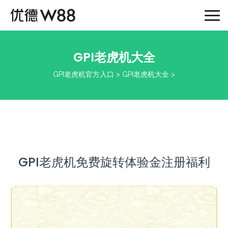
Togg
navi
GPI老虎机大全
GPI老虎机官方入口
>
GPI老虎机大全
>
GPI老虎机免费旋转体验金注册福利