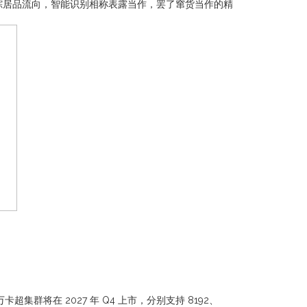
踪居品流向，智能识别相称表露当作，罢了窜货当作的精
100 万卡超集群将在 2027 年 Q4 上市，分别支持 8192、