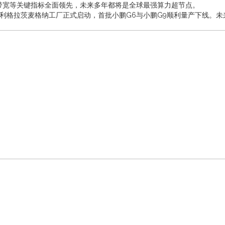
联带宽等关键指标全面领先，未来多年都将是全球最强算力超节点。
地利格拉茨麦格纳工厂正式启动，首批小鹏G6与小鹏G9顺利量产下线。未