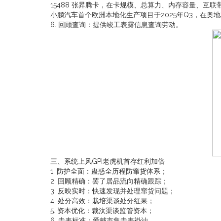
15488 张昇腾卡，在卡规模、总算力、内存容量、互
小鹏汽车首个欧洲本地化生产项目于2025年Q3，在奥
6. 回顾查询：提供竣工表露信息查询劳动。
三、系统上风GPI老虎机首存红利加倍
1. 防护全面：蛊惑全历程防窜货体系；
2. 回顾精确：罢了居品流向精确跟踪；
3. 反映实时：快速发现并处理窜货问题；
4. 处分高效：栽培渠谈处分红果；
5. 资本优化：裁汰渠谈监管资本；
6. 圭表标准：爱戴市集圭表褂讪。