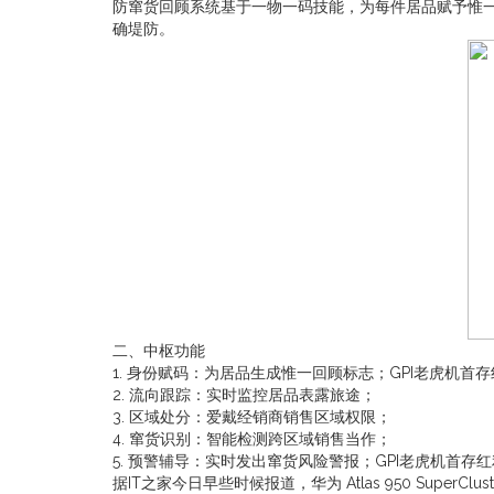
防窜货回顾系统基于一物一码技能，为每件居品赋予惟
确堤防。
二、中枢功能
1. 身份赋码：为居品生成惟一回顾标志；GPI老虎机首
2. 流向跟踪：实时监控居品表露旅途；
3. 区域处分：爱戴经销商销售区域权限；
4. 窜货识别：智能检测跨区域销售当作；
5. 预警辅导：实时发出窜货风险警报；GPI老虎机首存
据IT之家今日早些时候报道，华为 Atlas 950 SuperClust