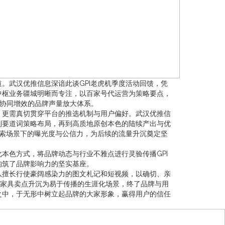
。武汉优推信息深谙此谈GPI老虎机季度活动回馈，凭
中枢业务疆城明晰而专注，以百家号代运营为策略要点，
协同增效的品牌声量放大体系。
，更需真切贯穿平台的推选机制与用户偏好。武汉优推信
到要道词策略布局，再到高质地原创本色的陆续产出与优
搜索场景下的曝光度与公信力，为后续的流量升沉奠定坚
本色方式，将品牌动态与行业不雅点进行灵验传播GPI
构筑了品牌影响力的坚实基座。
队擅长行使豪阔感染力的图文札记和短视频，以确切、亲
将家具卖点升沉为易于传播的生涯化场景，终了品牌与用
之中，于无形中树立起品牌的大家形象，赢得用户的信任