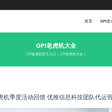
首页
GPI
GPI老虎机大全
GPI老虎机官方入口
>
GPI老虎机大全
>
老虎机季度活动回馈 优推信息科技团队代运