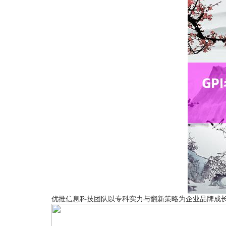
优推信息科技团队以专科实力与翻新策略为企业品牌成长