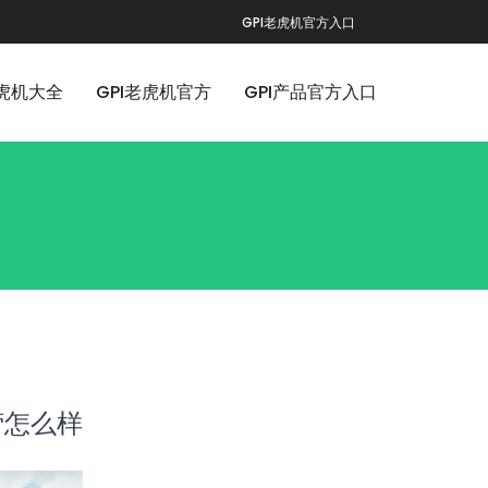
GPI老虎机官方入口
老虎机大全
GPI老虎机官方
GPI产品官方入口
营怎么样