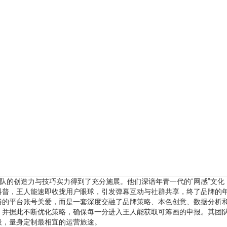
队的创造力与技巧实力得到了充分施展。他们深谙年青一代的“网感”文
科普，王人能速即收拢用户眼球，引发弹幕互动与社群共享，终了品牌的
俗的平台账号关爱，而是一套深度交融了品牌策略、本色创意、数据分析
，并据此不断优化策略，确保每一分进入王人能获取可筹画的申报。其团
段，量身定制最相宜的运营旅途。