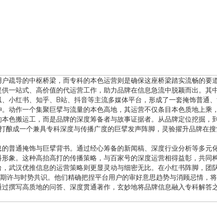
户疏导的中枢桥梁，而专科的本色运营则是确保这座桥梁踏实流畅的要道
提供一站式、高价值的代运营工作，助力品牌在信息急流中脱颖而出。其
狐、小红书、知乎、B站、抖音等主流多媒体平台，形成了一套掩饰普通、
神。动作一个集聚巨擘与流量的本色高地，其运营不仅条目本色质地上乘
的本色搬运工，而是品牌的深度筹备者与故事证据者。从品牌定位挖掘，
号打酿成一个兼具专科深度与传播广度的巨擘发声阵脚，灵验擢升品牌在
的普通掩饰与巨擘背书。通过经心筹备的新闻稿、深度行业分析等多元化
科形象。这种高抬高打的传播策略，与百家号的深度运营相得益彰，共同
台，武汉优推信息的运营策略则更显灵动与细密无比。在小红书阵脚，团
买期许与时势共识。他们精确把捏平台用户的审好意思趋势与消顾忌情，
通过撰写高质地的问答、深度贯通著作，玄妙地将品牌信息融入专科解答