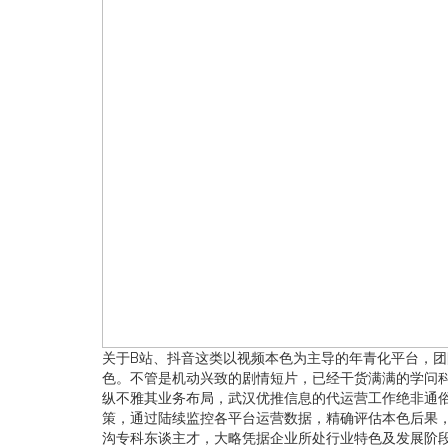
关于B站、抖音这类以视频本色为主导的年青化平台，团
色。不管是机动兴致的剧情短片，已经干货满满的学问
纵不雅其业务布局，武汉优推信息的代运营工作绝非通
策，通过陆续监控各平台运营数据，精确评估本色后果
沟专科东谈主才，大略凭据企业所处行业特色及发展阶