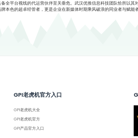
具备全平台视线的代运营伙伴至关垂危。武汉优推信息科技团队恰所以其
牌本色的超卓经管者，更是企业在新媒体时期乘风破浪的同业者与赋能者
GPI老虎机官方入口
GPI老虎机大全
GPI老虎机官方
GPI产品官方入口