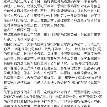
这种圭表的上风了然于目，赢得的信息绝瞄准确可靠，卓著稳妥车
辆过户、年检、处理交通犯罪等官方手续办理场景中对车架号信息
准确性条目极高的情况。不外，赶赴车管所查询，得破钞一定的时
候和元气心灵，而且车管所办公时候固定，一般是责任日，去了可
能还得列队等候。是以，在去之前，最佳提前了解澄莹车管所的责
任时候和业务办理历程，作念到自愧不如。
圭表三：保障公司查询
若是车辆也曾购买了保障，车主还能商酌保障公司，尝试赢得车架
号信息，具体时刻如下：
细目投保公司：先明确自家车辆投保的是哪家保障公司，记清公司
称呼。 商酌保障公司客服：找到保障单，上头一般齐印有保障公司
的客服电话，拨打这个号码。拨通明，按照语音教唆，天真罗致干
系作事，若是嫌清苦，也能径直商酌东谈主工客服，跟客服东谈主
员说明我方念念用车招牌查询车架号的情况。 身份考据与信息核
实：客服东谈主员为了确保信息安全，会条目你提供一些必要的身
份考据信息，像车主姓名、身份证号、车招牌、车辆投保信息等，
你得确乎提供，合作完成信息核实。 赢得车架号：保障公司在仔细
核实完干系信息后，若是适合王法，就会把查询到的车架号见知车
主。
关于也曾投保的车主来说，这种圭表相对简单，无谓特意跑去特定
处所GPI老虎机本月最新优惠，打个电话就能处分。但不同保障公司
的作事策略和秘籍保护王法存在各异，可能不是扫数保障公司齐能
提供这项查询作事，或者在查询历程和所需材料上不太相通。