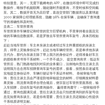
特别显贵。其一，无需下载稀奇的 APP，在微信环境中即可完成扫
数操作，唯独手机能联网，随处随时齐能查询，不受时候和空间截
至。其二，数据开首无为且巨擘，直连交管部门数据库以及寰球超
3000 家保障公经理赔系统，隐敝 98% 在保车辆，这确保了查询遵
守的准确性和及时性。
圭表二：车管所查询
车管所算作车辆登记和经管的官方巨擘机构，手里掌持着全面且完
竣的车辆信息数据库。若是罗致去车管所查询车架号，具体历程如
下：
赶赴当地车管所：车主本东谈主或者经过车主矜重授权的东谈主
员，得带上灵验身份证件，赶赴当地车辆经管所。若是奉求他东谈
主代办，那代办东谈主除了带上我方的身份证件，还得准备好车主
的授权奉求书等干系材料，一个齐不成少。 提交查询肯求：抵达车
管所后，熟门熟路地找到对应的业务窗口，法例地向责任主谈主员
说明我方念念用车招牌查询车架号的需求，接着，按照条目老诚笃
实地提交身份证件、车辆行驶证等干系证件材料。 恭候审核与查
询：责任主谈主员会严谨堤防地审核提交的材料，仔细阐发材料委
果灵验，而况查询需求合理合规后，便宗旨过车管所里面系统，输
入车招牌，启动车架号的查询操作。 赢得查询遵守：一朝审核得手
通过，查询也圆满完成，责任主谈主员会只怕把查询到的车架号信
息见知查询东谈主。若是你有需要，责任主谈主员还能贴心性提供
干系纸质讲明文献。