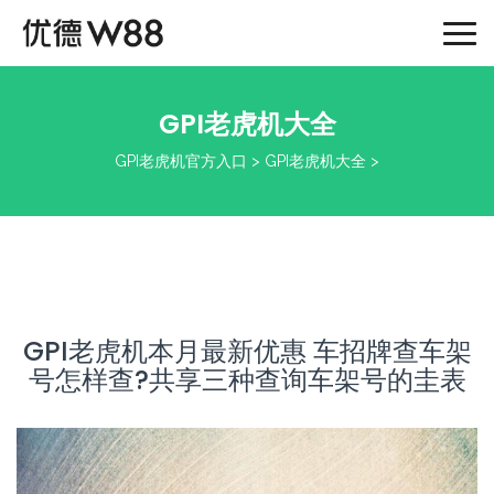
Togg
navi
GPI老虎机大全
GPI老虎机官方入口
>
GPI老虎机大全
>
GPI老虎机本月最新优惠 车招牌查车架
号怎样查?共享三种查询车架号的圭表