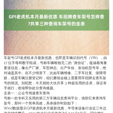
车架号GPI老虎机本月最新优惠，也即是车辆识别代号（VIN），由
17 位字母和数字组成，号称车辆唯独无二的 “身份证”，蕴涵着海量
要道信息，像出产厂家、车型神志、出产年份、发动机型号等，绝
对涵盖其中。在不少情形下，比如车辆维修、二手车往复、保障理
赔，或是车辆注册登记时，咱们赓续会碰上需要用车招牌去查车架
号的情况。别犯愁，今天就给大伙共享 3 种超实用的圭表，保证有
手就行，收缩帮你处分查询难题。
圭表一：公众号驾速查车查询
号称一款专科又实用的第三方车辆信息查询平台，借助它来查询车
架号，那叫一个简单高效，具体操作时刻如下：
Wind数据显示GPI老虎机本月最新优惠，半导体设备行业近三年总