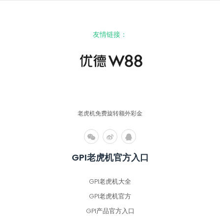
友情链接：
老虎机免费旋转额外彩金
GPI老虎机官方入口
GPI老虎机大全
GPI老虎机官方
GPI产品官方入口