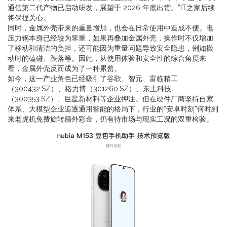
通信第二代产物已启动研发，展望于 2026 年底出货。”IT之家后续
将保捏关心。
同时，金属外壳带来的重量增加，也会在日常使用中造成不便。电
压力锅本身已经较为笨重，如果再叠加金属外壳，操作时不仅增加
了移动和清洁的负担，还可能因为重量问题导致安全隐患，例如搬
动时的磕碰、跌落等。因此，从使用体验和安全性的综合角度来
看，金属外壳反而成为了一种累赘。
如今，这一产业角色已经吸引了谷歌、智元、富临精工
（300432.SZ）、格力博（301260.SZ）、东土科技
（300353.SZ）、巨星新材料等企业押注。但在硬件厂商坚持自家
体系、大模型企业追逐通用智能的格局下，行业的“安卓时刻”何时到
来老虎机免费旋转额外彩金，仍有待市场与现实工况的双重检验。